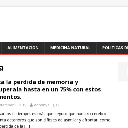
ALIMENTACION
MEDICINA NATURAL
POLITICAS D
a
ta la perdida de memoria y
uperala hasta en un 75% con estos
mentos.
tember 1, 2019
adhonys
0
sar los el tiempo, es más que seguro que nuestro cerebro
nta deterioros que son difíciles de asimilar y afrontar, como
 pérdida de la
[…]