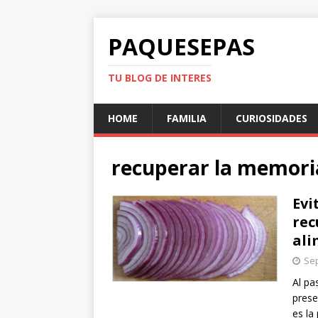
PAQUESEPAS
TU BLOG DE INTERES
HOME
FAMILIA
CURIOSIDADES
recuperar la memori
Evi
rec
ali
Sep
Al pa
prese
es la