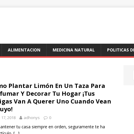
ALIMENTACION
MEDICINA NATURAL
POLITICAS D
o Plantar Limón En Un Taza Para
fumar Y Decorar Tu Hogar ¡Tus
gas Van A Querer Uno Cuando Vean
Tuyo!
y 17, 2018
adhonys
0
 mantener tu casa siempre en orden, seguramente te ha
rtículo.
[…]