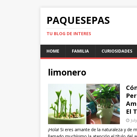
PAQUESEPAS
TU BLOG DE INTERES
HOME
FAMILIA
CURIOSIDADES
limonero
Cóm
Per
Ami
El 
Jul
¡Hola! Si eres amante de la naturaleza y de
llamado muchísimo la atención el título del a