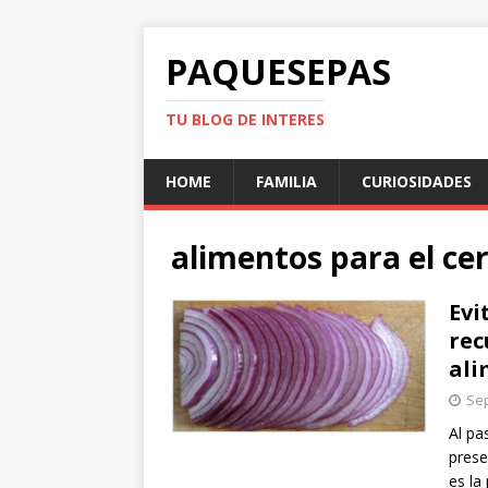
PAQUESEPAS
TU BLOG DE INTERES
HOME
FAMILIA
CURIOSIDADES
alimentos para el ce
Evi
rec
ali
Sep
Al pa
prese
es la