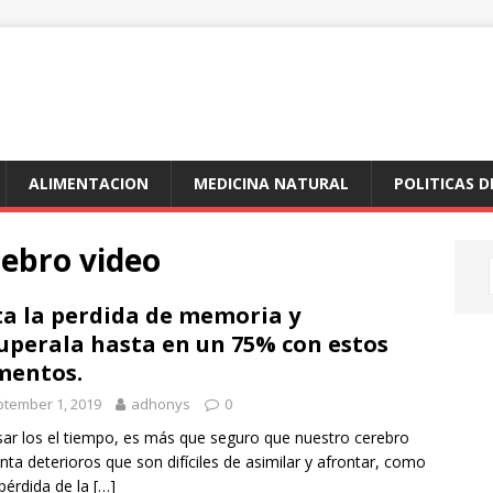
ALIMENTACION
MEDICINA NATURAL
POLITICAS D
rebro video
ta la perdida de memoria y
uperala hasta en un 75% con estos
mentos.
tember 1, 2019
adhonys
0
sar los el tiempo, es más que seguro que nuestro cerebro
nta deterioros que son difíciles de asimilar y afrontar, como
 pérdida de la
[…]